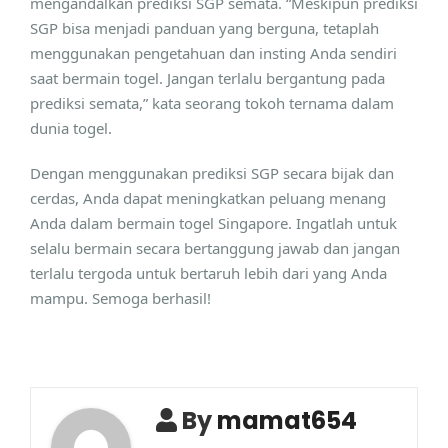
mengandalkan prediksi SGP semata. “Meskipun prediksi
SGP bisa menjadi panduan yang berguna, tetaplah
menggunakan pengetahuan dan insting Anda sendiri
saat bermain togel. Jangan terlalu bergantung pada
prediksi semata,” kata seorang tokoh ternama dalam
dunia togel.
Dengan menggunakan prediksi SGP secara bijak dan
cerdas, Anda dapat meningkatkan peluang menang
Anda dalam bermain togel Singapore. Ingatlah untuk
selalu bermain secara bertanggung jawab dan jangan
terlalu tergoda untuk bertaruh lebih dari yang Anda
mampu. Semoga berhasil!
By
mamat654