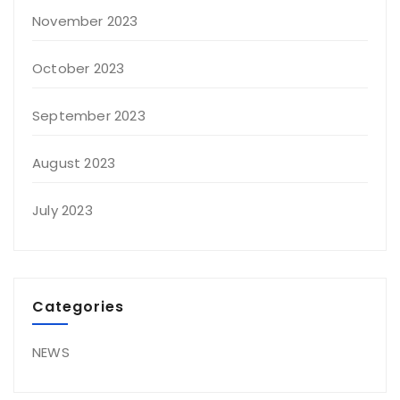
November 2023
October 2023
September 2023
August 2023
July 2023
Categories
NEWS