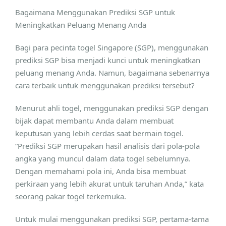
Bagaimana Menggunakan Prediksi SGP untuk
Meningkatkan Peluang Menang Anda
Bagi para pecinta togel Singapore (SGP), menggunakan
prediksi SGP bisa menjadi kunci untuk meningkatkan
peluang menang Anda. Namun, bagaimana sebenarnya
cara terbaik untuk menggunakan prediksi tersebut?
Menurut ahli togel, menggunakan prediksi SGP dengan
bijak dapat membantu Anda dalam membuat
keputusan yang lebih cerdas saat bermain togel.
“Prediksi SGP merupakan hasil analisis dari pola-pola
angka yang muncul dalam data togel sebelumnya.
Dengan memahami pola ini, Anda bisa membuat
perkiraan yang lebih akurat untuk taruhan Anda,” kata
seorang pakar togel terkemuka.
Untuk mulai menggunakan prediksi SGP, pertama-tama