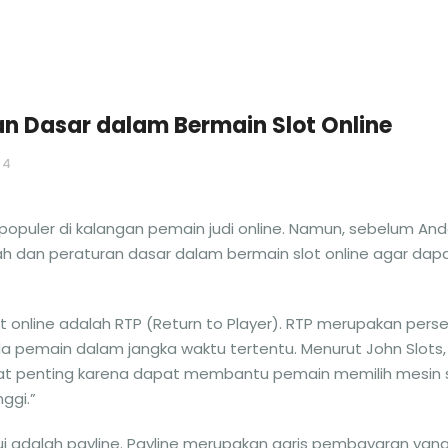
an Dasar dalam Bermain Slot Online
54
populer di kalangan pemain judi online. Namun, sebelum An
lah dan peraturan dasar dalam bermain slot online agar dap
ot online adalah RTP (Return to Player). RTP merupakan pers
 pemain dalam jangka waktu tertentu. Menurut John Slots,
angat penting karena dapat membantu pemain memilih mesin 
ggi.”
ahui adalah payline. Payline merupakan garis pembayaran yan