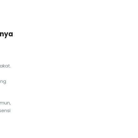
knya
akat.
ang
amun,
sensi