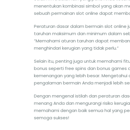
menentukan kombinasi simbol yang akan 
sebuah permainan slot online dapat memba
Peraturan dasar dalam bermain slot online 
taruhan maksimum dan minimum dalam sebuah
“Memahami aturan taruhan dapat membant
menghindari kerugian yang tidak perlu.”
Selain itu, penting juga untuk memahami fitur
bonus seperti free spins dan bonus game
kemenangan yang lebih besar. Mengetahui c
pengalaman bermain Anda menjadi lebih ser
Dengan mengenal istilah dan peraturan das
menang Anda dan mengurangi risiko kerugia
memahami dengan baik semua hal yang perlu
semoga sukses!