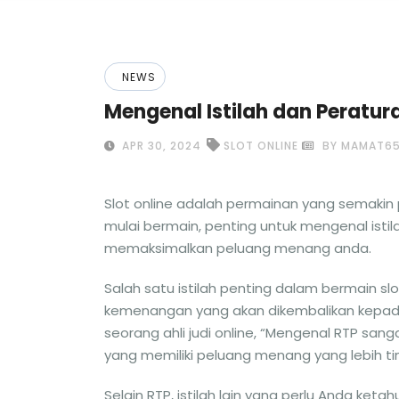
NEWS
Mengenal Istilah dan Peratur
APR 30, 2024
SLOT ONLINE
BY MAMAT6
Slot online adalah permainan yang semakin 
mulai bermain, penting untuk mengenal isti
memaksimalkan peluang menang anda.
Salah satu istilah penting dalam bermain sl
kemenangan yang akan dikembalikan kepada
seorang ahli judi online, “Mengenal RTP s
yang memiliki peluang menang yang lebih tin
Selain RTP, istilah lain yang perlu Anda ket