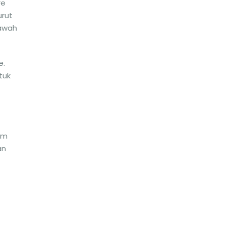
re
rut
bawah
e.
tuk
am
an