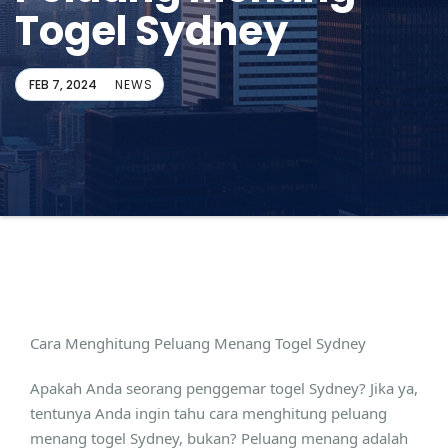
Togel Sydney
FEB 7, 2024
NEWS
Cara Menghitung Peluang Menang Togel Sydney
Apakah Anda seorang penggemar togel Sydney? Jika ya,
tentunya Anda ingin tahu cara menghitung peluang
menang togel Sydney, bukan? Peluang menang adalah