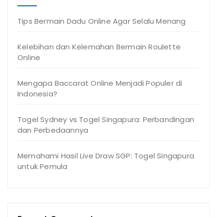
Tips Bermain Dadu Online Agar Selalu Menang
Kelebihan dan Kelemahan Bermain Roulette
Online
Mengapa Baccarat Online Menjadi Populer di
Indonesia?
Togel Sydney vs Togel Singapura: Perbandingan
dan Perbedaannya
Memahami Hasil Live Draw SGP: Togel Singapura
untuk Pemula