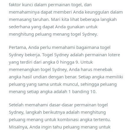
faktor kunci dalam permainan togel, dan
memahaminya dapat memberi Anda keunggulan dalam
memasang taruhan. Mari kita lihat beberapa langkah
sederhana yang dapat Anda gunakan untuk
menghitung peluang menang togel Sydney.
Pertama, Anda perlu memahami bagaimana togel
Sydney bekerja. Togel Sydney adalah permainan lotere
yang terdiri dari angka 0 hingga 9. Untuk
memenangkan togel Sydney, Anda harus menebak
angka hasil undian dengan benar. Setiap angka memiliki
peluang yang sama untuk muncul, sehingga peluang
menang setiap angka adalah 1 banding 10.
Setelah memahami dasar-dasar permainan togel
Sydney, langkah berikutnya adalah menghitung
peluang menang untuk kombinasi angka tertentu.
Misalnya, Anda ingin tahu peluang menang untuk