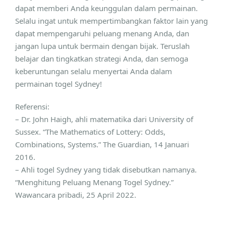
dapat memberi Anda keunggulan dalam permainan.
Selalu ingat untuk mempertimbangkan faktor lain yang
dapat mempengaruhi peluang menang Anda, dan
jangan lupa untuk bermain dengan bijak. Teruslah
belajar dan tingkatkan strategi Anda, dan semoga
keberuntungan selalu menyertai Anda dalam
permainan togel Sydney!
Referensi:
– Dr. John Haigh, ahli matematika dari University of
Sussex. “The Mathematics of Lottery: Odds,
Combinations, Systems.” The Guardian, 14 Januari
2016.
– Ahli togel Sydney yang tidak disebutkan namanya.
“Menghitung Peluang Menang Togel Sydney.”
Wawancara pribadi, 25 April 2022.