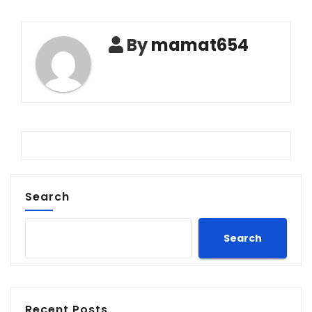
By
mamat654
Search
Search
Recent Posts