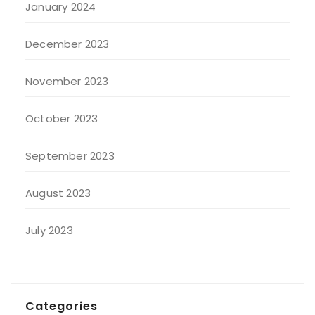
January 2024
December 2023
November 2023
October 2023
September 2023
August 2023
July 2023
Categories