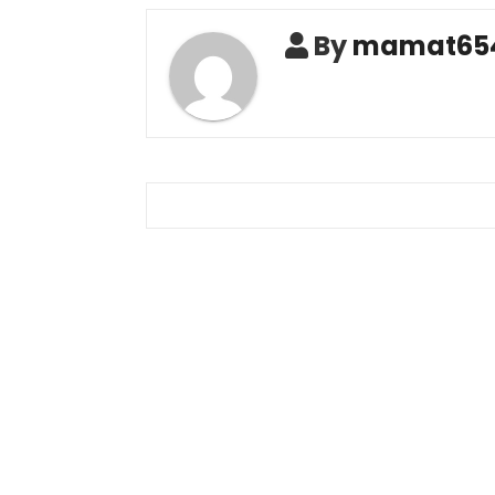
By
mamat65