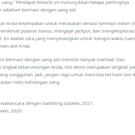
ang.” Pendapat Roberts ini menunjukkan betapa pentingnya
i sebelum bermain dengan uang asli.
kan Anda kesempatan untuk merasakan sensasi bermain mesin sl
menikmati putaran bonus, mengejar jackpot, dan mengeksplorasi
ial. Ini adalah cara yang menyenangkan untuk mengisi waktu luan
ain slot Anda.
m bermain dengan uang asli memiliki banyak manfaat. Dari
 tingkat keberuntungan Anda, slot demo merupakan langkah ya
ng sungguhan. Jadi, jangan ragu untuk mencoba bermain slot
anpa risiko kehilangan uang.
lam wawancara dengan Gambling Gazette, 2021.
News, 2020.