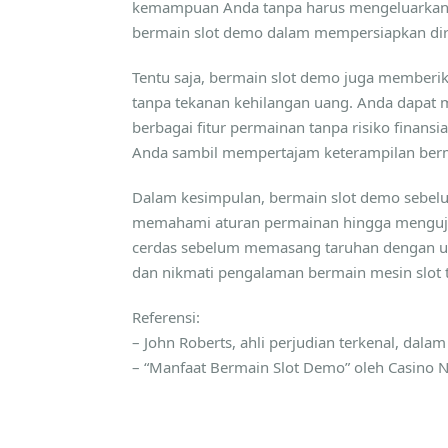
kemampuan Anda tanpa harus mengeluarkan u
bermain slot demo dalam mempersiapkan dir
Tentu saja, bermain slot demo juga memberi
tanpa tekanan kehilangan uang. Anda dapat 
berbagai fitur permainan tanpa risiko finans
Anda sambil mempertajam keterampilan berm
Dalam kesimpulan, bermain slot demo sebelu
memahami aturan permainan hingga menguji
cerdas sebelum memasang taruhan dengan ua
dan nikmati pengalaman bermain mesin slot t
Referensi:
– John Roberts, ahli perjudian terkenal, da
– “Manfaat Bermain Slot Demo” oleh Casino 