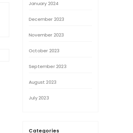
January 2024
December 2023
November 2023
October 2023
September 2023
August 2023
July 2023
Categories