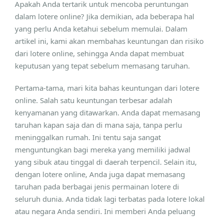
Apakah Anda tertarik untuk mencoba peruntungan
dalam lotere online? Jika demikian, ada beberapa hal
yang perlu Anda ketahui sebelum memulai. Dalam
artikel ini, kami akan membahas keuntungan dan risiko
dari lotere online, sehingga Anda dapat membuat
keputusan yang tepat sebelum memasang taruhan.
Pertama-tama, mari kita bahas keuntungan dari lotere
online. Salah satu keuntungan terbesar adalah
kenyamanan yang ditawarkan. Anda dapat memasang
taruhan kapan saja dan di mana saja, tanpa perlu
meninggalkan rumah. Ini tentu saja sangat
menguntungkan bagi mereka yang memiliki jadwal
yang sibuk atau tinggal di daerah terpencil. Selain itu,
dengan lotere online, Anda juga dapat memasang
taruhan pada berbagai jenis permainan lotere di
seluruh dunia. Anda tidak lagi terbatas pada lotere lokal
atau negara Anda sendiri. Ini memberi Anda peluang