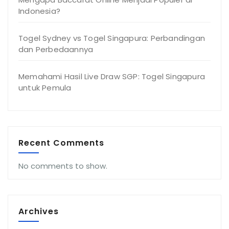
Indonesia?
Togel Sydney vs Togel Singapura: Perbandingan
dan Perbedaannya
Memahami Hasil Live Draw SGP: Togel Singapura
untuk Pemula
Recent Comments
No comments to show.
Archives