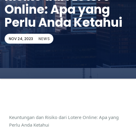
Online: Apa yang
Perlu Anda Ketahui
NOV 24, 2023
NEWS
Keuntungan dan Risiko dari Lotere Online: Apa yang
Perlu Anda Ketahui