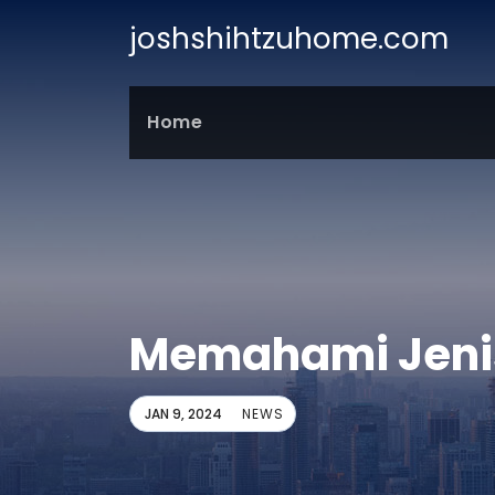
joshshihtzuhome.com
Home
Memahami Jenis 
JAN 9, 2024
NEWS