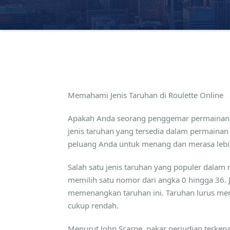
Memahami Jenis Taruhan di Roulette Online
Apakah Anda seorang penggemar permainan r
jenis taruhan yang tersedia dalam permainan
peluang Anda untuk menang dan merasa lebih 
Salah satu jenis taruhan yang populer dalam r
memilih satu nomor dari angka 0 hingga 36. 
memenangkan taruhan ini. Taruhan lurus mem
cukup rendah.
Menurut John Scarne, pakar perjudian terkena