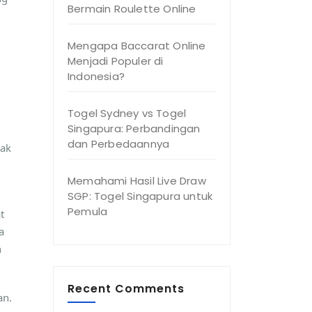
Bermain Roulette Online
Mengapa Baccarat Online
Menjadi Populer di
Indonesia?
Togel Sydney vs Togel
Singapura: Perbandingan
dan Perbedaannya
dak
Memahami Hasil Live Draw
SGP: Togel Singapura untuk
Pemula
t
a
n
Recent Comments
an.