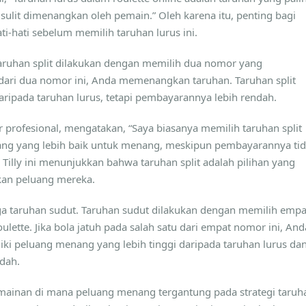
ulit dimenangkan oleh pemain.” Oleh karena itu, penting bagi
hati sebelum memilih taruhan lurus ini.
. Taruhan split dilakukan dengan memilih dua nomor yang
u dari dua nomor ini, Anda memenangkan taruhan. Taruhan split
aripada taruhan lurus, tetapi pembayarannya lebih rendah.
er profesional, mengatakan, “Saya biasanya memilih taruhan split
luang yang lebih baik untuk menang, meskipun pembayarannya ti
r Tilly ini menunjukkan bahwa taruhan split adalah pilihan yang
kan peluang mereka.
juga taruhan sudut. Taruhan sudut dilakukan dengan memilih empa
tte. Jika bola jatuh pada salah satu dari empat nomor ini, And
i peluang menang yang lebih tinggi daripada taruhan lurus da
ndah.
ermainan di mana peluang menang tergantung pada strategi taruh