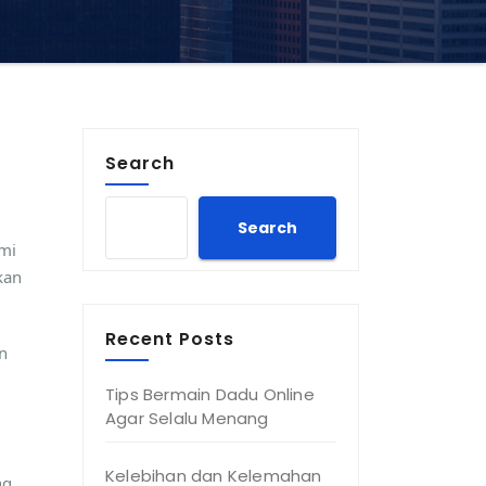
Search
Search
mi
kan
Recent Posts
n
Tips Bermain Dadu Online
Agar Selalu Menang
Kelebihan dan Kelemahan
ng