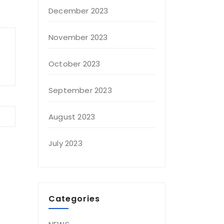
December 2023
November 2023
October 2023
September 2023
August 2023
July 2023
Categories