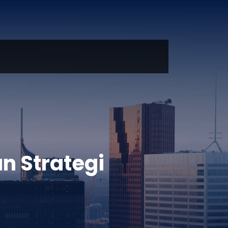
 Strategi