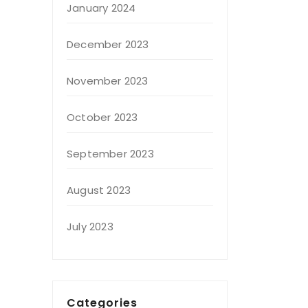
January 2024
December 2023
November 2023
October 2023
September 2023
August 2023
July 2023
Categories