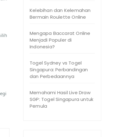
Kelebihan dan Kelemahan
Bermain Roulette Online
Mengapa Baccarat Online
ilih
Menjadi Populer di
Indonesia?
Togel Sydney vs Togel
Singapura: Perbandingan
dan Perbedaannya
Memahami Hasil Live Draw
egi
SGP: Togel Singapura untuk
Pemula