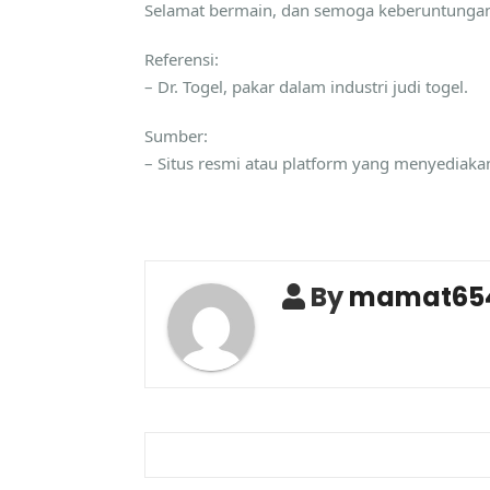
Selamat bermain, dan semoga keberuntungan
Referensi:
– Dr. Togel, pakar dalam industri judi togel.
Sumber:
– Situs resmi atau platform yang menyediakan
By
mamat65