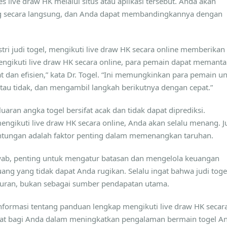
live draw HK melalui situs atau aplikasi tersebut. Anda akan
ong secara langsung, dan Anda dapat membandingkannya dengan
tri judi togel, mengikuti live draw HK secara online memberikan
gikuti live draw HK secara online, para pemain dapat memant
at dan efisien,” kata Dr. Togel. “Ini memungkinkan para pemain u
u tidak, dan mengambil langkah berikutnya dengan cepat.”
aran angka togel bersifat acak dan tidak dapat diprediksi.
gikuti live draw HK secara online, Anda akan selalu menang. J
ntungan adalah faktor penting dalam memenangkan taruhan.
ab, penting untuk mengatur batasan dan mengelola keuangan
ang yang tidak dapat Anda rugikan. Selalu ingat bahwa judi toge
uran, bukan sebagai sumber pendapatan utama.
nformasi tentang panduan lengkap mengikuti live draw HK secar
faat bagi Anda dalam meningkatkan pengalaman bermain togel A