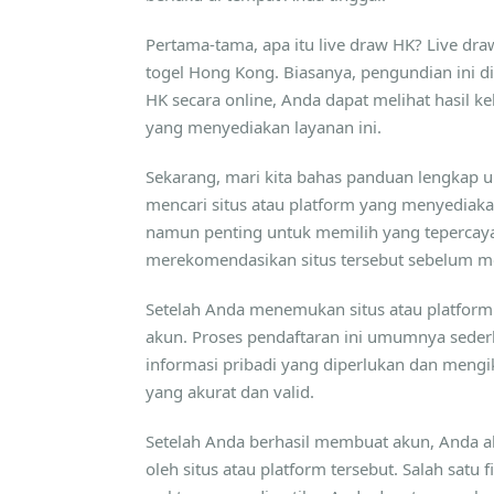
Pertama-tama, apa itu live draw HK? Live dr
togel Hong Kong. Biasanya, pengundian ini di
HK secara online, Anda dapat melihat hasil ke
yang menyediakan layanan ini.
Sekarang, mari kita bahas panduan lengkap u
mencari situs atau platform yang menyediakan
namun penting untuk memilih yang tepercaya
merekomendasikan situs tersebut sebelum 
Setelah Anda menemukan situs atau platform
akun. Proses pendaftaran ini umumnya seder
informasi pribadi yang diperlukan dan mengi
yang akurat dan valid.
Setelah Anda berhasil membuat akun, Anda ak
oleh situs atau platform tersebut. Salah satu