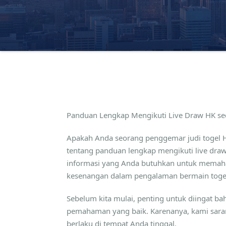
Panduan Lengkap Mengikuti Live Draw HK se
Apakah Anda seorang penggemar judi togel H
tentang panduan lengkap mengikuti live draw
informasi yang Anda butuhkan untuk memaha
kesenangan dalam pengalaman bermain toge
Sebelum kita mulai, penting untuk diingat b
pemahaman yang baik. Karenanya, kami saran
berlaku di tempat Anda tinggal.