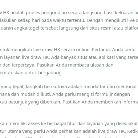
aw HK adalah proses pengundian secara langsung hasil keluaran 
lakukan setiap hari pada waktu tertentu. Dengan mengikuti live 
luaran angka togel tersebut langsung dari situs resmi atau platf
ntuk mengikuti live draw HK secara online. Pertama, Anda perlu
 layanan live draw HK. Ada banyak situs atau aplikasi yang terse
 dan terpercaya. Pastikan Anda membaca ulasan dan
memutuskan untuk bergabung.
 yang tepat, langkah berikutnya adalah mendaftar dan membuat
hana dan mudah diikuti. Anda perlu mengisi formulir dengan
kuti petunjuk yang diberikan. Pastikan Anda memberikan inform
an memiliki akses ke berbagai fitur dan layanan yang disediaka
 fitur utama yang perlu Anda perhatikan adalah live draw HK. Keti