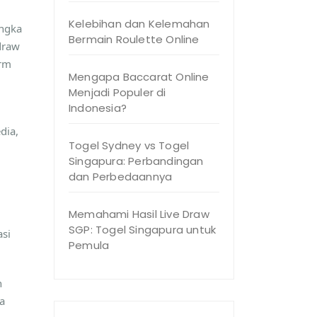
Kelebihan dan Kelemahan
angka
Bermain Roulette Online
draw
orm
Mengapa Baccarat Online
Menjadi Populer di
Indonesia?
dia,
Togel Sydney vs Togel
Singapura: Perbandingan
dan Perbedaannya
Memahami Hasil Live Draw
SGP: Togel Singapura untuk
asi
Pemula
n
ka