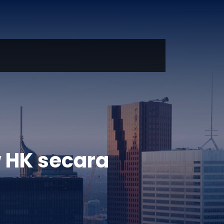
 HK secara