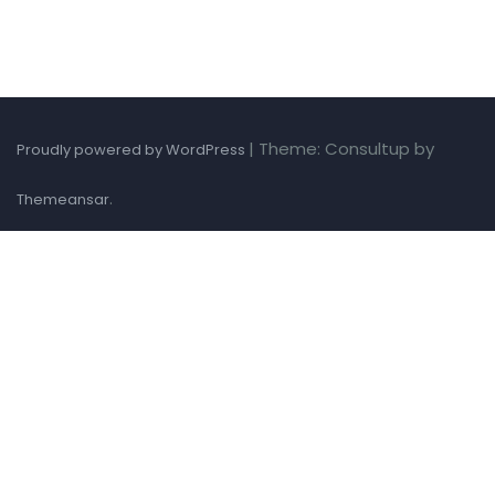
|
Theme: Consultup by
Proudly powered by WordPress
.
Themeansar