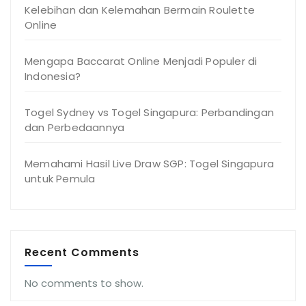
Kelebihan dan Kelemahan Bermain Roulette
Online
Mengapa Baccarat Online Menjadi Populer di
Indonesia?
Togel Sydney vs Togel Singapura: Perbandingan
dan Perbedaannya
Memahami Hasil Live Draw SGP: Togel Singapura
untuk Pemula
Recent Comments
No comments to show.