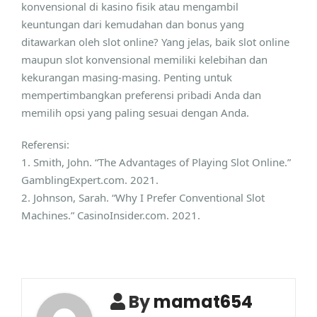
konvensional di kasino fisik atau mengambil
keuntungan dari kemudahan dan bonus yang
ditawarkan oleh slot online? Yang jelas, baik slot online
maupun slot konvensional memiliki kelebihan dan
kekurangan masing-masing. Penting untuk
mempertimbangkan preferensi pribadi Anda dan
memilih opsi yang paling sesuai dengan Anda.
Referensi:
1. Smith, John. “The Advantages of Playing Slot Online.”
GamblingExpert.com. 2021.
2. Johnson, Sarah. “Why I Prefer Conventional Slot
Machines.” CasinoInsider.com. 2021.
By
mamat654