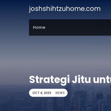
joshshihtzuhome.com
Home
Strategi Jitu un
OCT 4, 2023
NEWS