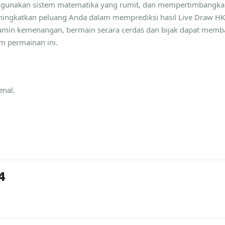
enggunakan sistem matematika yang rumit, dan mempertimbangk
meningkatkan peluang Anda dalam memprediksi hasil Live Draw HK
jamin kemenangan, bermain secara cerdas dan bijak dapat memb
m permainan ini.
enal.
4