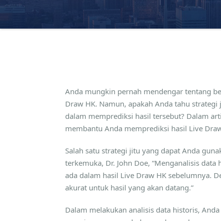
Anda mungkin pernah mendengar tentang berb
Draw HK. Namun, apakah Anda tahu strategi 
dalam memprediksi hasil tersebut? Dalam arti
membantu Anda memprediksi hasil Live Draw
Salah satu strategi jitu yang dapat Anda gunak
terkemuka, Dr. John Doe, “Menganalisis data
ada dalam hasil Live Draw HK sebelumnya. D
akurat untuk hasil yang akan datang.”
Dalam melakukan analisis data historis, Anda