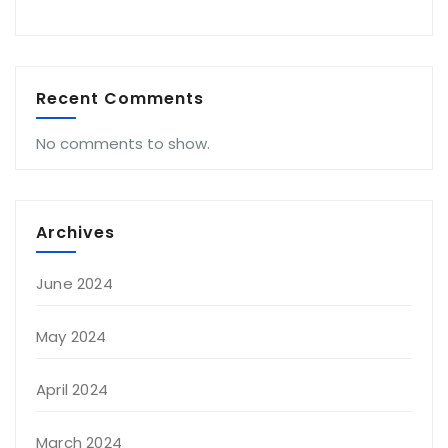
Recent Comments
No comments to show.
Archives
June 2024
May 2024
April 2024
March 2024