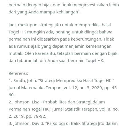
bermain dengan bijak dan tidak menginvestasikan lebih
dari yang Anda mampu kehilangan”.
Jadi, meskipun strategi jitu untuk memprediksi hasil
Togel HK mungkin ada, penting untuk diingat bahwa
permainan ini didasarkan pada keberuntungan. Tidak
ada rumus ajaib yang dapat menjamin kemenangan
mutlak. Oleh karena itu, tetaplah bermain dengan bijak
dan hiburanlah diri Anda saat bermain Togel HK.
Referensi:
1. Smith, John. “Strategi Memprediksi Hasil Togel HK.”
Jurnal Matematika Terapan, vol. 12, no. 3, 2020, pp. 45-
60.
2. Johnson, Lisa. “Probabilitas dan Strategi dalam
Permainan Togel HK.” Jurnal Statistik Terapan, vol. 8, no.
2, 2019, pp. 78-92.
3. Johnson, David. “Psikologi di Balik Strategi Jitu dalam