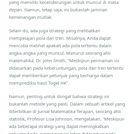
yang memiliki kecenderungan untuk muncul di masa
depan. Namun, tetap saja, ini bukanlah jaminan
kemenangan mutlak.
Selain itu, ada juga strategi yang melibatkan
mempelajari pola dan tren. Misalnya, Anda dapat
mencoba melihat apakah ada pola tertentu dalam
angka-angka yang muncul. Menurut seorang ahli
matematika, Dr. John Smith, “Meskipun permainan ini
didasarkan pada keberuntungan, pola dan tren tertentu
dapat memberikan petunjuk yang berharga dalam
memprediksi hasil Togel HK”.
Namun, penting untuk diingat bahwa strategi ini
bukanlah metode yang pasti. Dalam sebuah artikel yang
diterbitkan di Jurnal Matematika Terapan, seorang ahli
statistik, Profesor Lisa Johnson, mengatakan, “Meskipun
ada beberapa strategi yang dapat meningkatkan
peluang Anda, permainan ini tetap didasarkan pada