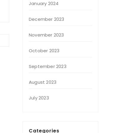
January 2024
December 2023
November 2023
October 2023
September 2023
August 2023
July 2023
Categories