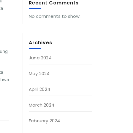
au
Recent Comments
ka
No comments to show.
Archives
gung
June 2024
ta
May 2024
bahwa
April 2024
March 2024
February 2024