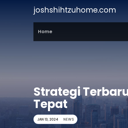
joshshihtzuhome.com
Home
Strategi Terbar
Tepat
JAN 13, 2024
NEWS