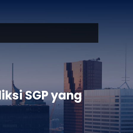
iksi SGP yang