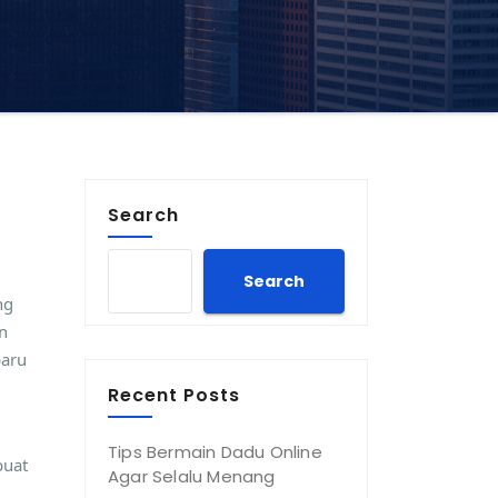
Search
Search
ng
n
baru
Recent Posts
Tips Bermain Dadu Online
buat
Agar Selalu Menang