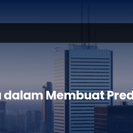
u dalam Membuat Pred