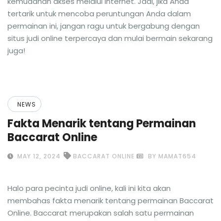
kemudahan akses melalui internet. Jadi, jika Anda
tertarik untuk mencoba peruntungan Anda dalam
permainan ini, jangan ragu untuk bergabung dengan
situs judi online terpercaya dan mulai bermain sekarang
juga!
NEWS
Fakta Menarik tentang Permainan
Baccarat Online
MAY 12, 2024
BACCARAT ONLINE
BY MAMAT654
Halo para pecinta judi online, kali ini kita akan
membahas fakta menarik tentang permainan Baccarat
Online. Baccarat merupakan salah satu permainan