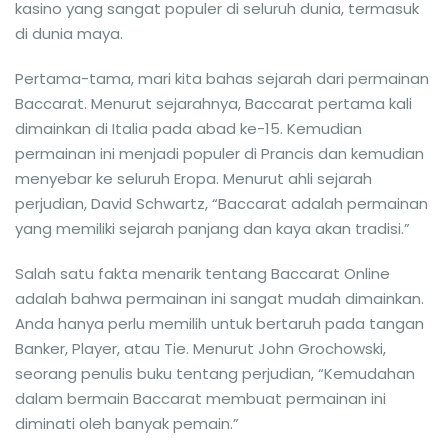
kasino yang sangat populer di seluruh dunia, termasuk
di dunia maya.
Pertama-tama, mari kita bahas sejarah dari permainan
Baccarat. Menurut sejarahnya, Baccarat pertama kali
dimainkan di Italia pada abad ke-15. Kemudian
permainan ini menjadi populer di Prancis dan kemudian
menyebar ke seluruh Eropa. Menurut ahli sejarah
perjudian, David Schwartz, “Baccarat adalah permainan
yang memiliki sejarah panjang dan kaya akan tradisi.”
Salah satu fakta menarik tentang Baccarat Online
adalah bahwa permainan ini sangat mudah dimainkan.
Anda hanya perlu memilih untuk bertaruh pada tangan
Banker, Player, atau Tie. Menurut John Grochowski,
seorang penulis buku tentang perjudian, “Kemudahan
dalam bermain Baccarat membuat permainan ini
diminati oleh banyak pemain.”