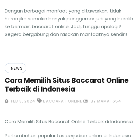
Dengan berbagai manfaat yang ditawarkan, tidak
heran jika semakin banyak penggemar judi yang beralih
ke bermain baccarat online. Jadi, tunggu apalagi?
Segera bergabung dan rasakan manfaatnya sendiri!
NEWS
Cara Memilih Situs Baccarat Online
Terbaik di Indonesia
FEB 8, 2024
BACCARAT ONLINE
BY MAMAT654
Cara Memilih Situs Baccarat Online Terbaik di Indonesia
Pertumbuhan popularitas perjudian online di Indonesia