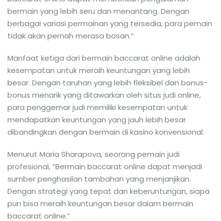
bermain yang lebih seru dan menantang. Dengan
berbagai variasi permainan yang tersedia, para pemain
tidak akan pernah merasa bosan.”
Manfaat ketiga dari bermain baccarat online adalah
kesempatan untuk meraih keuntungan yang lebih
besar. Dengan taruhan yang lebih fleksibel dan bonus-
bonus menarik yang ditawarkan oleh situs judi online,
para penggemar judi memiliki kesempatan untuk
mendapatkan keuntungan yang jauh lebih besar
dibandingkan dengan bermain di kasino konvensional.
Menurut Maria Sharapova, seorang pemain judi
profesional, “Bermain baccarat online dapat menjadi
sumber penghasilan tambahan yang menjanjikan.
Dengan strategi yang tepat dan keberuntungan, siapa
pun bisa meraih keuntungan besar dalam bermain
baccarat online.”