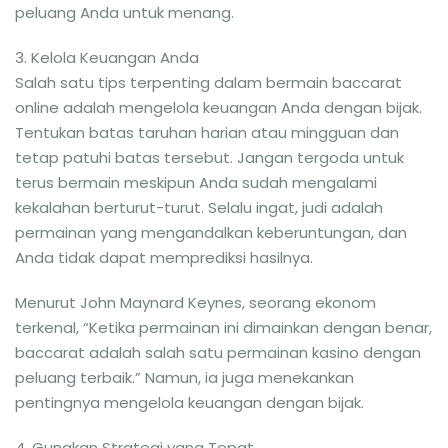
peluang Anda untuk menang.
3. Kelola Keuangan Anda
Salah satu tips terpenting dalam bermain baccarat
online adalah mengelola keuangan Anda dengan bijak.
Tentukan batas taruhan harian atau mingguan dan
tetap patuhi batas tersebut. Jangan tergoda untuk
terus bermain meskipun Anda sudah mengalami
kekalahan berturut-turut. Selalu ingat, judi adalah
permainan yang mengandalkan keberuntungan, dan
Anda tidak dapat memprediksi hasilnya.
Menurut John Maynard Keynes, seorang ekonom
terkenal, “Ketika permainan ini dimainkan dengan benar,
baccarat adalah salah satu permainan kasino dengan
peluang terbaik.” Namun, ia juga menekankan
pentingnya mengelola keuangan dengan bijak.
4. Gunakan Strategi yang Tepat