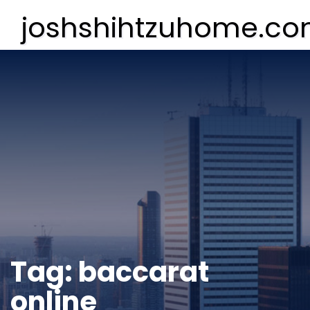
joshshihtzuhome.c
Tag:
baccarat
online