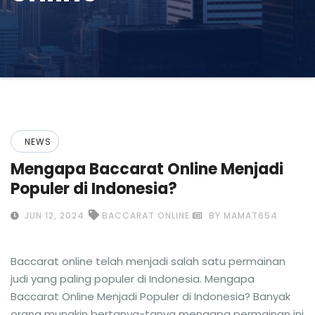
NEWS
Mengapa Baccarat Online Menjadi
Populer di Indonesia?
JUN 12, 2024
BACCARAT ONLINE
BY MAMAT654
Baccarat online telah menjadi salah satu permainan
judi yang paling populer di Indonesia. Mengapa
Baccarat Online Menjadi Populer di Indonesia? Banyak
orang mungkin bertanya-tanya mengapa permainan ini