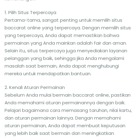
1. Pilih Situs Terpercaya
Pertama-tama, sangat penting untuk memilih situs
baccarat online yang terpercaya. Dengan memilih situs
yang terpercaya, Anda dapat memastikan bahwa
permainan yang Anda mainkan adalah fair dan aman.
Selain itu, situs terpercaya juga menyediakan layanan
pelanggan yang baik, sehingga jika Anda mengalami
masalah saat bermain, Anda dapat menghubungi
mereka untuk mendapatkan bantuan.
2. Kenali Aturan Permainan
Sebelum Anda mulai bermain baccarat online, pastikan
Anda memahami aturan permainannya dengan baik.
Pelajari bagaimana cara memasang taruhan, nilai kartu,
dan aturan permainan lainnya. Dengan memahami
aturan permainan, Anda dapat membuat keputusan
yang lebih baik saat bermain dan meningkatkan