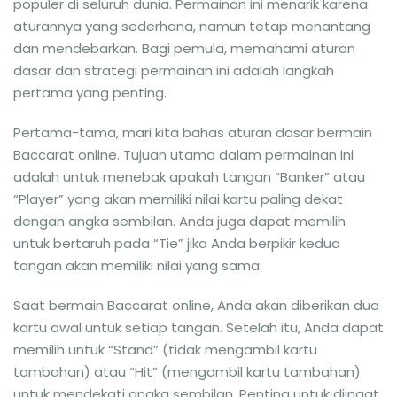
populer di seluruh dunia. Permainan ini menarik karena
aturannya yang sederhana, namun tetap menantang
dan mendebarkan. Bagi pemula, memahami aturan
dasar dan strategi permainan ini adalah langkah
pertama yang penting.
Pertama-tama, mari kita bahas aturan dasar bermain
Baccarat online. Tujuan utama dalam permainan ini
adalah untuk menebak apakah tangan “Banker” atau
“Player” yang akan memiliki nilai kartu paling dekat
dengan angka sembilan. Anda juga dapat memilih
untuk bertaruh pada “Tie” jika Anda berpikir kedua
tangan akan memiliki nilai yang sama.
Saat bermain Baccarat online, Anda akan diberikan dua
kartu awal untuk setiap tangan. Setelah itu, Anda dapat
memilih untuk “Stand” (tidak mengambil kartu
tambahan) atau “Hit” (mengambil kartu tambahan)
untuk mendekati angka sembilan. Penting untuk diingat